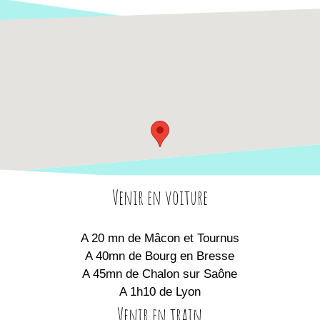
Exposition
Bornes tactiles
Loisirs-nature
Plancher tactile
Espaces Naturels Sensibles
Préparez votre visite
Table tactile
Parcours d'aventure Explor Games®
Familles
Agenda
Venir en voiture
Centres de loisirs
En images
A 20 mn de Mâcon et Tournus
A 40mn de Bourg en Bresse
Groupes adultes
Accès
A 45mn de Chalon sur Saône
A 1h10 de Lyon
Scolaires
Venir en train