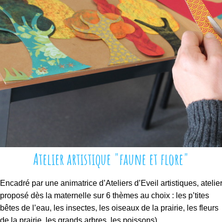
e
r
s
t
à
i
r
s
é
t
s
q
o
i
u
u
d
e
r
e
c
o
Atelier artistique "faune et flore"
l
l
Encadr
é par une animatrice d’Ateliers d’Eveil artistiques, atelie
e
proposé dès la maternelle sur 6 thèmes au choix : les p’tites
c
bêtes de l’eau, les insectes, les oiseaux de la prairie, les fleurs
t
de la prairie, les grands arbres, les poissons).