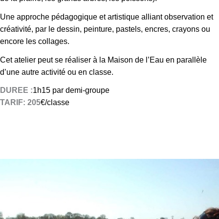
i
v
Une approche pédagogique et artistique alliant observation et
e
créativité, par le dessin, peinture, pastels, encres, crayons ou
m
encore les collages.
e
C
et
atelier peut se réaliser à la Maison de l’Eau en parallèle
n
d’une autre activité ou en classe.
t
DUREE :
1h15 par demi-groupe
TARIF
: 205
€/classe
s
o
r
t
i