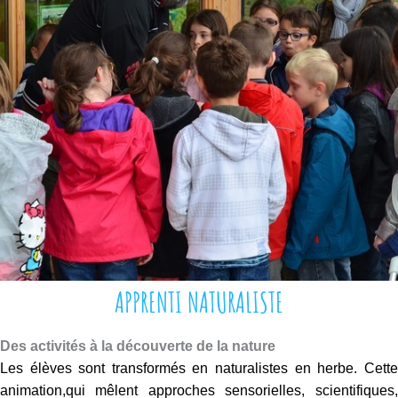
a
r
t
(
i
E
o
N
n
S
s
)
n
a
t
u
r
e
p
APPRENTI NATURALISTE
r
o
p
Des activités à la découverte de la nature
o
Les élèves sont transformés en naturalistes en herbe. Cette
s
animation,qui mêlent approches sensorielles, scientifiques,