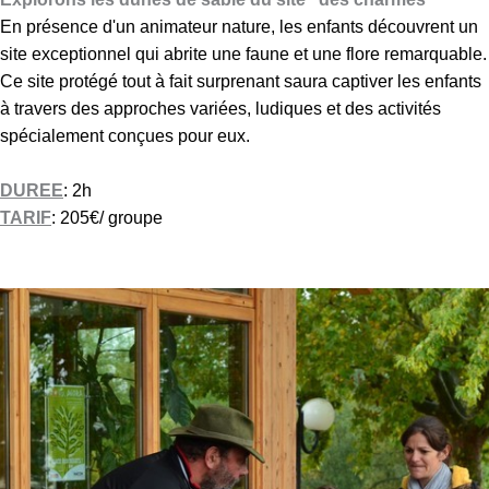
n
En présence d'un animateur nature, les enfants découvrent un
e
site exceptionnel qui abrite une faune et une flore remarquable.
s
Ce site protégé tout à fait surprenant saura captiver les enfants
d
à travers des approches variées, ludiques et des activités
e
spécialement conçues pour eux.
s
a
DUREE
: 2h
b
TARIF
: 205€/ groupe
l
e
à
D
S
e
e
s
r
a
m
n
o
i
y
m
e