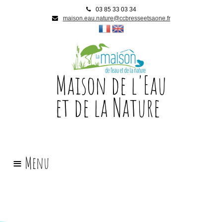
03 85 33 03 34
maison.eau.nature@ccbresseetsaone.fr
Maison de l'Eau
et de la Nature
Accueil
l
a