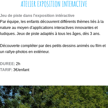
ATELIER EXPOSITION INTERACTIVE
J
eu de piste dans l'exposition intéractive
Par équipe, les enfants découvrent différents thèmes liés à la
nature au moyen d'applications interactives innovantes et
ludiques. Jeux de piste adaptés à tous les âges, dès 3 ans.
Découverte compléter par des petits dessins animés ou film et
un rallye-photos en extérieur.
DUREE
: 2h
TARIF
: 3€/enfant
b
a
l
a