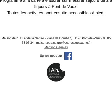
Programme à la carte à élaborer sur mesure! séjours de 2 à
a
5 jours à Pont de Vaux.
i
Toutes les activités sont ensuite accessibles à pied.
r
e
s
e
Maison de l'Eau et de la Nature - Place de Dornhan, 01190 Pont-de-Vaux - 03 85
t
33 03 34 - maison.eau.nature@ccbresseetsaone.fr
c
Mentions légales
e
Suivez-nous sur :
n
t
r
e
s
d
e
l
o