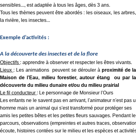
é
sensibles..., est adaptée à tous les âges, dès 3 ans.
e
Tous les thèmes peuvent être abordés : les oiseaux, les arbres,
s
la rivière, les insectes...
a
u
Exemple d’activités :
x
s
A la découverte des insectes et de la flore
c
o
Objectifs
:
apprendre à observer et respecter les êtres vivants.
l
Lieux
: Les animations peuvent se dérouler à
proximité de l
a
Maison de l’Eau, milieu forestier, autour étang ou
par la
i
découverte du milieu dunaire et/ou du milieu prairial
r
Le fil conducteur
: Le personnage de Monsieur l'Ours
e
Les enfants ne le savent pas en arrivant, l'animateur n'est pas 
s
homme mais un animal qui s'est transformé pour protéger ses
,
amis les petites bêtes et les petites fleurs sauvages. Pendant le
c
parcours, observations (empreintes et autres traces, observatio
e
écoute, histoires contées sur le milieu et les espèces et activité