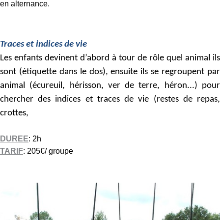
n
en alternance.
t
r
e
Traces et indices de vie
s
Les enfants devinent d’abord à tour de rôle quel animal ils
d
sont (étiquette dans le dos), ensuite ils se regroupent par
e
animal (écureuil, hérisson, ver de terre, héron...) pour
l
chercher des indices et traces de vie (restes de repas,
o
crottes,
i
s
i
DUREE
: 2h
r
TARIF
: 205€/ groupe
s
e
t
A
g
t
r
e