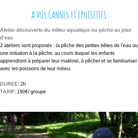
l
A VOS CANNES ET EPUISETTES
a
n
d
Atelier découverte du milieu aquatique ou pêche au plan
'
d'eau
e
2 ateliers sont proposés : la pêche des petites bêtes de l'eau ou
a
une initiation à la pêche, au cours duquel les enfants
u
apprendront à préparer leur matériel, à pêcher et se familiariser
,
avec les poissons de leur milieu.
à
c
DUREE
: 2h
ô
TARIF
: 190€/ groupe
t
é
d
j
e
e
l
u
a