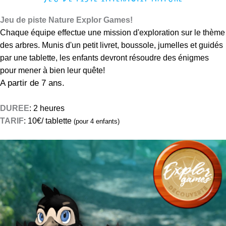
t
l
J
eu de piste Nature Explor Games!
u
Chaque équipe effectue une mission d'exploration sur le thème
d
des arbres. Munis d'un petit livret, boussole, jumelles et guidés
i
par une tablette, les enfants devront résoudre des énigmes
q
pour mener à bien leur quête!
u
A partir de 7 ans.
e
à
DUREE
: 2 heures
l
TARIF
: 10€
/ tablette
(po
ur 4 enfants)
a
d
é
c
o
u
v
e