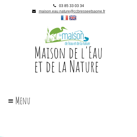
03 85 33 03 34
maison.eau.nature@ccbresseetsaone.fr
Maison de l'Eau
et de la Nature
Accueil
l
'