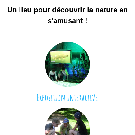
i
Un lieu pour découvrir la nature en
v
s'amusant !
e
Exposition interactive