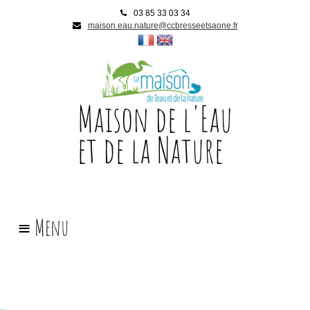
03 85 33 03 34
maison.eau.nature@ccbresseetsaone.fr
Maison de l'Eau
et de la Nature
Accueil
l
'